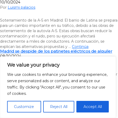
10/10/2024
Por
Luismi palacios
Soterramiento de la A-5 en Madrid: El barrio de Latina se prepara
para un cambio importante en su tráfico, debido a las obras de
soterramiento de la autovía A-5. Estas obras buscan reducir la
contaminación y el ruido, pero su ejecución afectará
directamente a miles de conductores. A continuación, se
explican las alternativas propuestas y …
Continúa
Madrid se despide de los patinetes eléctricos de alquiler
08/10/2024
Por
Luismi palacios
We value your privacy
Madrid se despide de los patinetes eléctricos de alquiler: A partir
We use cookies to enhance your browsing experience,
del 25 de Octubre, los patinetes eléctricos de alquiler
serve personalized ads or content, and analyze our
desaparecerán de las calles de Madrid. El Ayuntamiento ha
traffic. By clicking "Accept All", you consent to our use
decidido no renovar las licencias de las empresas que operan
of cookies.
estos vehículos, poniendo fin a este servicio que ha estado
disponible desde 2019. Esta medida ya …
Continúa
Customize
Reject All
Accept All