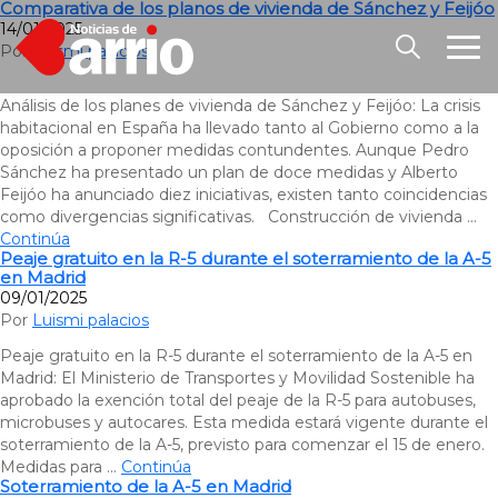
Comparativa de los planos de vivienda de Sánchez y Feijóo
14/01/2025
Por
Luismi palacios
Análisis de los planes de vivienda de Sánchez y Feijóo: La crisis
habitacional en España ha llevado tanto al Gobierno como a la
oposición a proponer medidas contundentes. Aunque Pedro
Sánchez ha presentado un plan de doce medidas y Alberto
Feijóo ha anunciado diez iniciativas, existen tanto coincidencias
como divergencias significativas. Construcción de vivienda …
Continúa
Peaje gratuito en la R-5 durante el soterramiento de la A-5
en Madrid
09/01/2025
Por
Luismi palacios
Peaje gratuito en la R-5 durante el soterramiento de la A-5 en
Madrid: El Ministerio de Transportes y Movilidad Sostenible ha
aprobado la exención total del peaje de la R-5 para autobuses,
microbuses y autocares. Esta medida estará vigente durante el
soterramiento de la A-5, previsto para comenzar el 15 de enero.
Medidas para …
Continúa
Soterramiento de la A-5 en Madrid