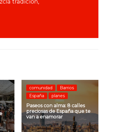
cla tradición,
comunidad
Barrios
España
planes
Paseos con alma: 8 calles
preciosas de España que te
e
van a enamorar
n