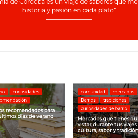
ía de Córdoba es un viaje de sabores que mez
historia y pasión en cada plato"
rio
curiosidades
comunidad
mercados
comendación
Barrios
tradiciones
curiosidades de barrio
ros recomendados para
últimos días de verano
Mercados que tienes qu
visitar durante tus viajes:
cultura, sabor y tradició