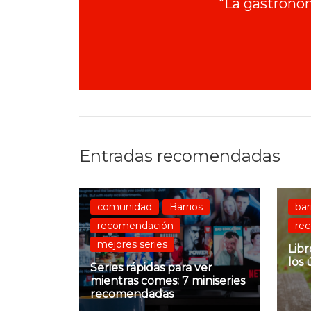
"La gastronom
Entradas recomendadas
comunidad
Barrios
bar
recomendación
re
mejores series
Lib
los 
Series rápidas para ver
mientras comes: 7 miniseries
recomendadas