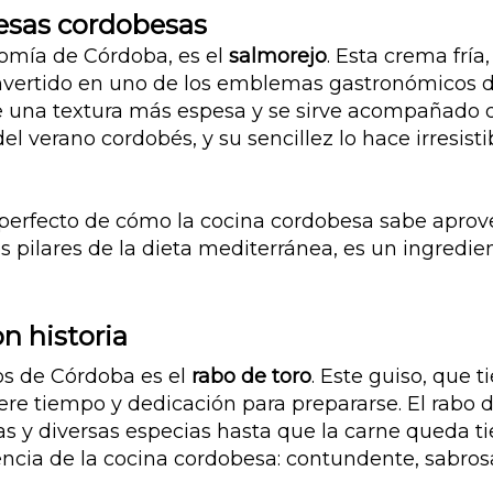
mesas cordobesas
nomía de Córdoba, es el
salmorejo
. Esta crema fría
onvertido en uno de los emblemas gastronómicos de
e una textura más espesa y se sirve acompañado 
del verano cordobés, y su sencillez lo hace irresis
erfecto de cómo la cocina cordobesa sabe aprovech
os pilares de la dieta mediterránea, es un ingredie
n historia
os de Córdoba es el
rabo de toro
. Este guiso, que t
ere tiempo y dedicación para prepararse. El rabo 
ias y diversas especias hasta que la carne queda ti
sencia de la cocina cordobesa: contundente, sabrosa