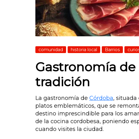
comunidad
historia local
Barrios
curio
Gastronomía de C
tradición
La gastronomía de
Córdoba
, situada
platos emblemáticos, que se remontan
destino imprescindible para los aman
de la cocina cordobesa, poniendo espe
cuando visites la ciudad.