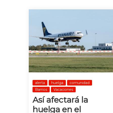
alerta
huelga
comunidad
Barrios
Vacaciones
Así afectará la
huelga en el