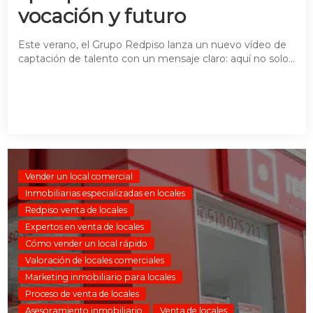
vocación y futuro
Este verano, el Grupo Redpiso lanza un nuevo vídeo de
captación de talento con un mensaje claro: aquí no solo...
Vender un local comercial
Inmobiliarias especializadas en locales
Redpiso venta de locales
Expertos en venta de locales
Cómo vender un local rápido
Valoración de locales comerciales
Marketing inmobiliario para locales
Proceso de venta de locales
Asesoramiento inmobiliario
Venta de locales