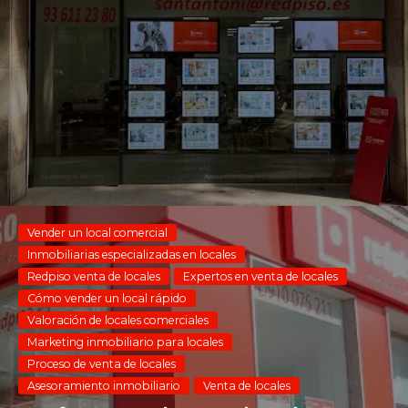
Vender un local comercial
Inmobiliarias especializadas en locales
Redpiso venta de locales
Expertos en venta de locales
Cómo vender un local rápido
Valoración de locales comerciales
Marketing inmobiliario para locales
Proceso de venta de locales
Asesoramiento inmobiliario
Venta de locales