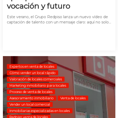
vocación y futuro
Este verano, el Grupo Redpiso lanza un nuevo vídeo de
captación de talento con un mensaje claro: aquí no solo...
Expertos en venta de locales
Cómo vender un local rápido
Valoración de locales comerciales
Marketing inmobiliario para locales
Proceso de venta de locales
Asesoramiento inmobiliario
Venta de locales
Vender un local comercial
Inmobiliarias especializadas en locales
Redpiso venta de locales