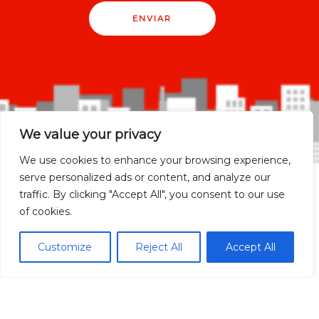
ENVIAR
We value your privacy
We use cookies to enhance your browsing experience,
serve personalized ads or content, and analyze our
traffic. By clicking "Accept All", you consent to our use
of cookies.
Madrid Ciudad
Customize
Reject All
Accept All
Madrid localidades
Málaga