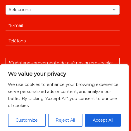
We value your privacy
We use cookies to enhance your browsing experience,
serve personalized ads or content, and analyze our
He leido y acepto la
política de privacidad
traffic. By clicking "Accept All", you consent to our use
of cookies.
Customize
Reject All
Accept All
ENVIAR