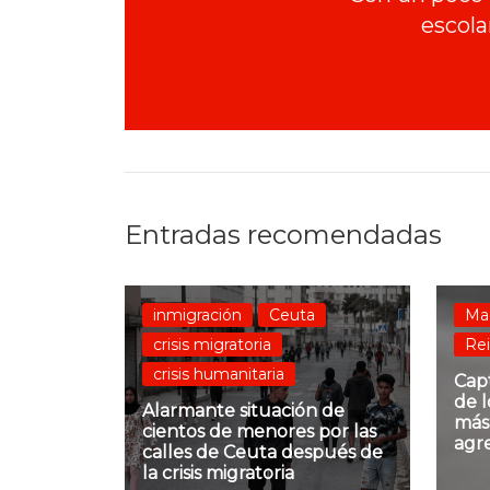
escola
Entradas recomendadas
inmigración
Ceuta
Ma
crisis migratoria
Re
crisis humanitaria
Cap
de l
Alarmante situación de
más
cientos de menores por las
agr
calles de Ceuta después de
la crisis migratoria