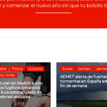
r y comenzar el nuevo año sin que tu bolsillo l
drid
Policía
sucesos
lluvias
tiempo
aeme
ino Unido
AEMET alerta de fuerte
tormentas en España es
turan en Madrid a uno
fin de semana
os fugitivos británicos
 buscados acusado de
esiones sexuales