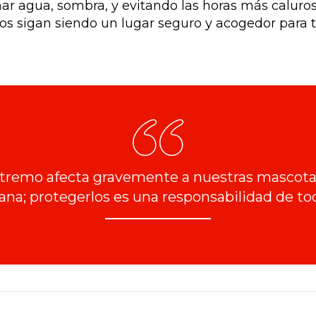
onar agua, sombra, y evitando las horas más calur
ios sigan siendo un lugar seguro y acogedor para 
extremo afecta gravemente a nuestras mascotas
ana; protegerlos es una responsabilidad de to