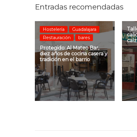
Entradas recomendadas
Tall
Hostelería
Guadalajara
cali
Restauración
bares
calz
Protegido: Al Mateo Bar,
diez años de cocina casera y
tradición en el barrio