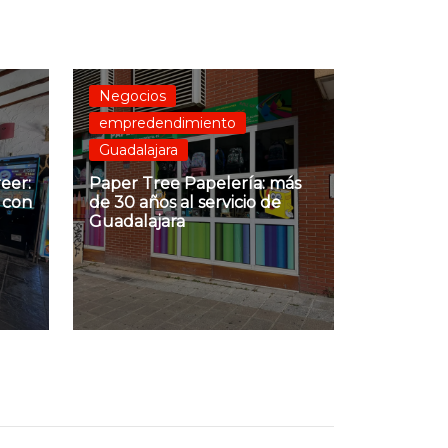
Negocios
empredendimiento
Guadalajara
eer:
Paper Tree Papelería: más
 con
de 30 años al servicio de
Guadalajara