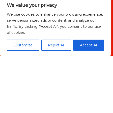
We value your privacy
We use cookies to enhance your browsing experience,
serve personalized ads or content, and analyze our
He leido y acepto la
política de privacidad
traffic. By clicking "Accept All", you consent to our use
of cookies.
Customize
Reject All
Accept All
ENVIAR