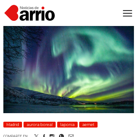
Madrid
aurora boreal
laponia
aemet
COMPARTE EN: