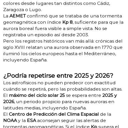
colores desde lugares tan distintos como Cádiz,
Zaragoza o Lugo.
La
AEMET
confirmó que se trataba de una tormenta
geomagnética con índice
Kp 8
, suficiente para que la
aurora boreal fuera visible a simple vista. No se
registraba un episodio así desde 2003.
Pero los registros históricos van más allá: crónicas del
siglo XVIII relatan una aurora observada en 1770 que
iluminó los cielos europeos hasta el Mediterráneo,
incluyendo España.
¿Podría repetirse entre 2025 y 2026?
Los astrofísicos no pueden predecir con exactitud
cuándo se repetirá, pero las probabilidades son altas.
El
máximo del ciclo solar 25
se espera entre
2025 y
2026
, un periodo propicio para nuevas auroras en
latitudes medias, incluyendo España.
El
Centro de Predicción del Clima Espacial
de la
NOAA
y la
ESA
aconsejan seguir las alertas de
tormentas geomagnéticas. Si el índice
Kp
supera el