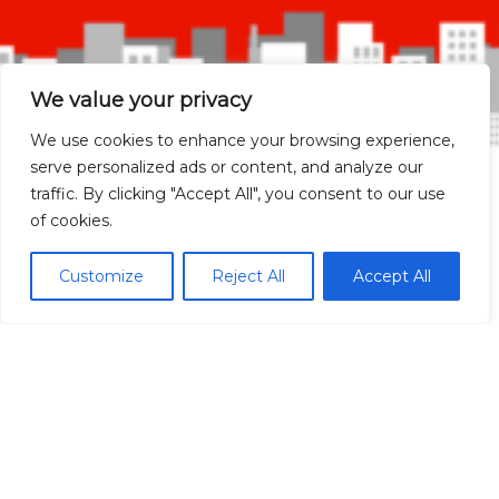
We value your privacy
We use cookies to enhance your browsing experience,
serve personalized ads or content, and analyze our
traffic. By clicking "Accept All", you consent to our use
of cookies.
Madrid Ciudad
Customize
Reject All
Accept All
Madrid localidades
Málaga
Síguenos