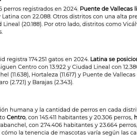
5 perros registrados en 2024.
Puente de Vallecas li
Latina con 22.088. Otros distritos con una alta pr
Lineal (20.188). Por otro lado, distritos como Vicálv
.
id registra 174.251 gatos en 2024.
Latina se posici
siguen Centro con 13.922 y Ciudad Lineal con 12.38
 (11.638), Hortaleza (11.617) y Puente de Vallecas (1
o (2.721) y Barajas (2.343).
ación humana y la cantidad de perros en cada dist
ito
Centro
, con 145.411 habitantes y 20.306 perros,
abanchel, con 274.406 habitantes y 23.664 perros,
an cómo la tenencia de mascotas varía según las car