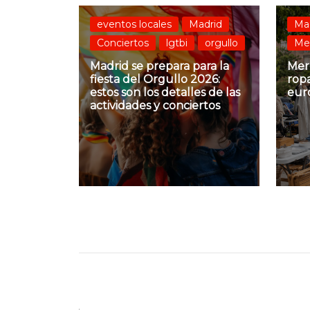
eventos locales
Madrid
Ma
Conciertos
lgtbi
orgullo
Mer
Madrid se prepara para la
Merc
fiesta del Orgullo 2026:
ropa
estos son los detalles de las
eur
actividades y conciertos