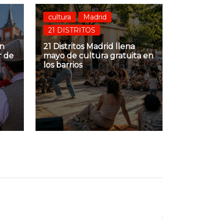
cultura
Madrid
21 DISTRITOS
an
21 Distritos Madrid llena
r de
mayo de cultura gratuita en
los barrios