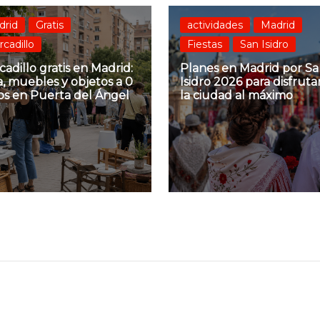
drid
Gratis
actividades
Madrid
cadillo
Fiestas
San Isidro
adillo gratis en Madrid:
Planes en Madrid por S
, muebles y objetos a 0
Isidro 2026 para disfruta
os en Puerta del Ángel
la ciudad al máximo