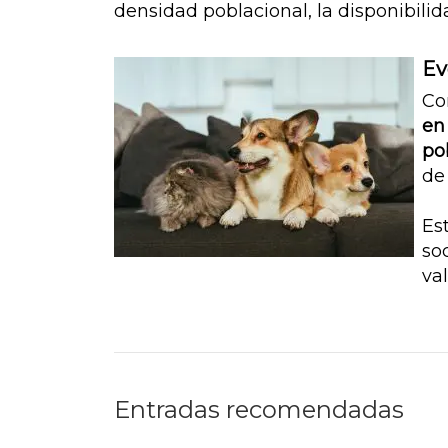
densidad poblacional, la disponibilid
Ev
Co
en
po
de
Es
so
va
Entradas recomendadas