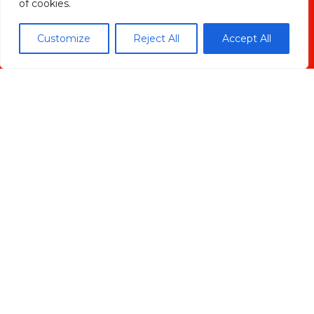
of cookies.
Customize
Reject All
Accept All
He leido y acepto la
política de privacidad
ENVIAR