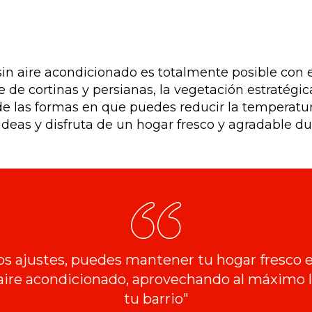
in aire acondicionado es totalmente posible con es
te de cortinas y persianas, la vegetación estratégi
e las formas en que puedes reducir la temperatur
as y disfruta de un hogar fresco y agradable dur
os ajustes, puedes mantener tu hogar fresco 
aire acondicionado, aprovechando al máximo l
tu barrio"