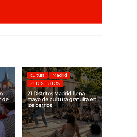
cultura
Madrid
21 DISTRITOS
an
21 Distritos Madrid llena
r de
mayo de cultura gratuita en
los barrios