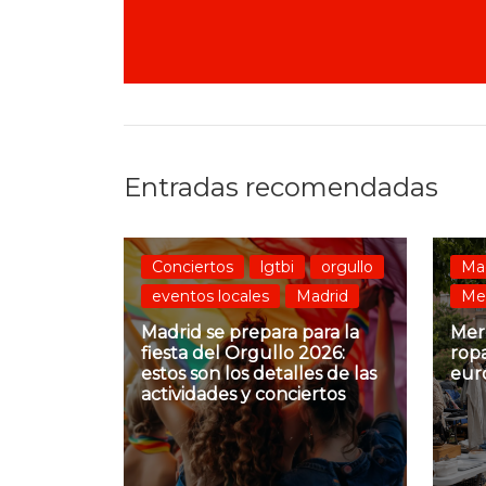
Entradas recomendadas
Conciertos
lgtbi
orgullo
Ma
eventos locales
Madrid
Mer
Madrid se prepara para la
Merc
fiesta del Orgullo 2026:
ropa
estos son los detalles de las
eur
actividades y conciertos