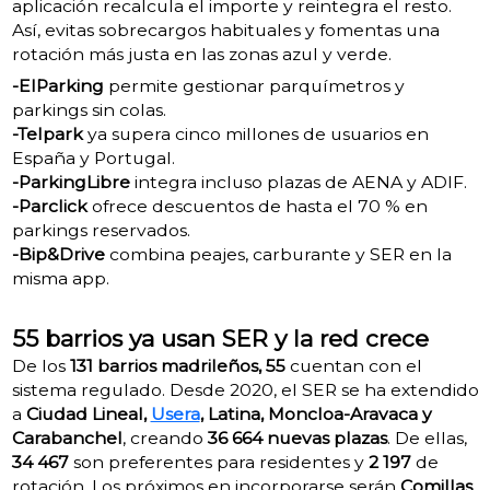
aplicación recalcula el importe y reintegra el resto.
Así, evitas sobrecargos habituales y fomentas una
rotación más justa en las zonas azul y verde.
-ElParking
permite gestionar parquímetros y
parkings sin colas.
-Telpark
ya supera cinco millones de usuarios en
España y Portugal.
-ParkingLibre
integra incluso plazas de AENA y ADIF.
-Parclick
ofrece descuentos de hasta el 70 % en
parkings reservados.
-Bip&Drive
combina peajes, carburante y SER en la
misma app.
55 barrios ya usan SER y la red crece
De los
131 barrios madrileños, 55
cuentan con el
sistema regulado. Desde 2020, el SER se ha extendido
a
Ciudad Lineal,
Usera
, Latina, Moncloa-Aravaca y
Carabanchel
, creando
36 664 nuevas plazas
. De ellas,
34 467
son preferentes para residentes y
2 197
de
rotación. Los próximos en incorporarse serán
Comillas
,