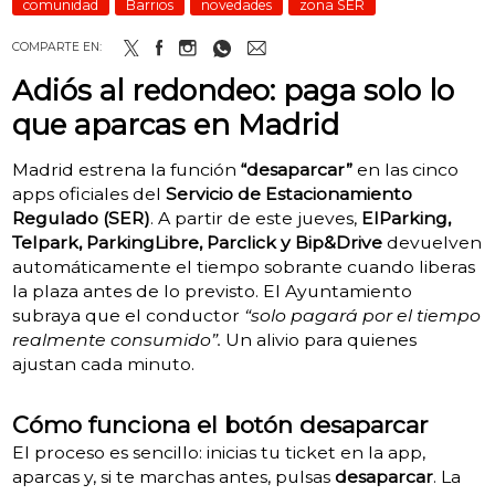
comunidad
Barrios
novedades
zona SER
COMPARTE EN:
Adiós al redondeo: paga solo lo
que aparcas en Madrid
Madrid estrena la función
“desaparcar”
en las cinco
apps oficiales del
Servicio de Estacionamiento
Regulado (SER)
. A partir de este jueves,
ElParking,
Telpark, ParkingLibre, Parclick y Bip&Drive
devuelven
automáticamente el tiempo sobrante cuando liberas
la plaza antes de lo previsto. El Ayuntamiento
subraya que el conductor
“solo pagará por el tiempo
realmente consumido”.
Un alivio para quienes
ajustan cada minuto.
Cómo funciona el botón desaparcar
El proceso es sencillo: inicias tu ticket en la app,
aparcas y, si te marchas antes, pulsas
desaparcar
. La