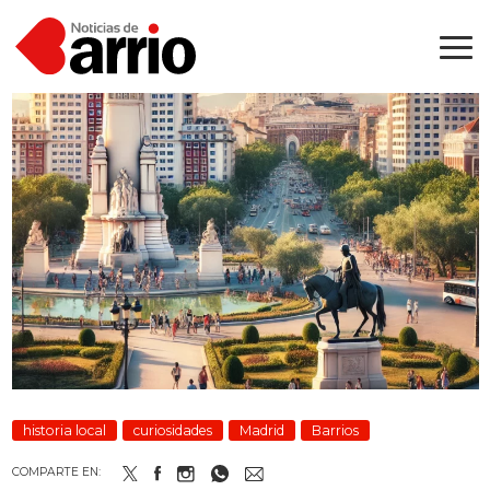
historia local
curiosidades
Madrid
Barrios
COMPARTE EN: