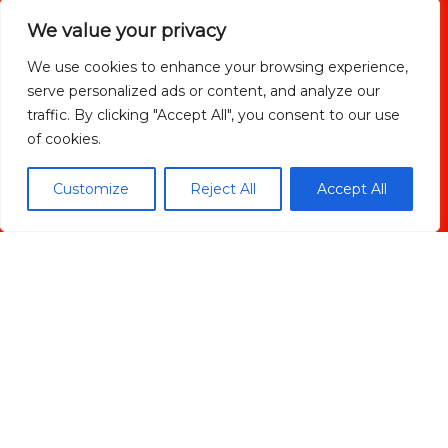
We value your privacy
We use cookies to enhance your browsing experience,
serve personalized ads or content, and analyze our
He leido y acepto la
política de privacidad
traffic. By clicking "Accept All", you consent to our use
of cookies.
Customize
Reject All
Accept All
ENVIAR