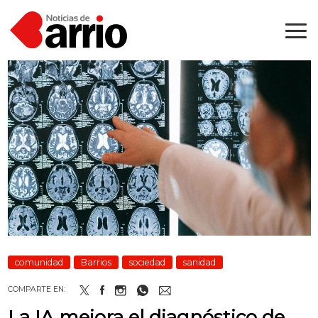
comunidad
Barrios
sociedad
sanidad
COMPARTE EN:
La IA mejora el diagnóstico de