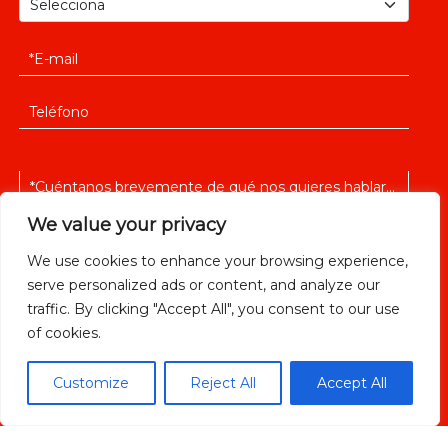
We value your privacy
We use cookies to enhance your browsing experience,
serve personalized ads or content, and analyze our
He leido y acepto la
política de privacidad
traffic. By clicking "Accept All", you consent to our use
of cookies.
Customize
Reject All
Accept All
ENVIAR