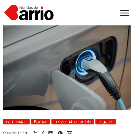
comunidad
Barrios
movilidad sostenible
Leganés
COMPARTE EN: