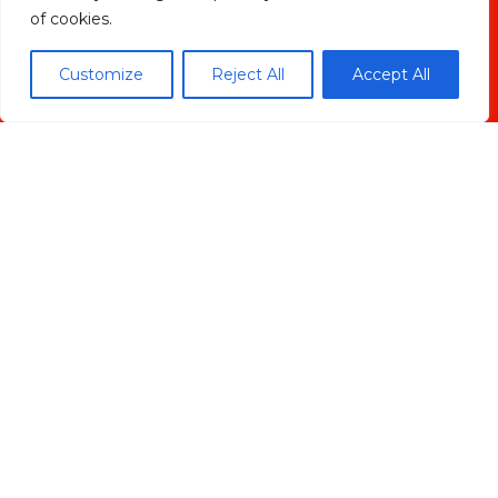
of cookies.
Customize
Reject All
Accept All
ENVIAR
Madrid Ciudad
Madrid localidades
Málaga