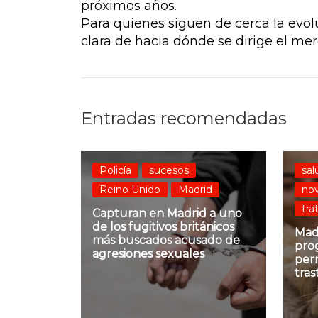
próximos años.
Para quienes siguen de cerca la evol
clara de hacia dónde se dirige el me
Entradas recomendadas
Policía
sucesos
sal
Reino Unido
Madrid
no
tra
Capturan en Madrid a uno
de los fugitivos británicos
Mad
más buscados acusado de
pro
agresiones sexuales
per
tra