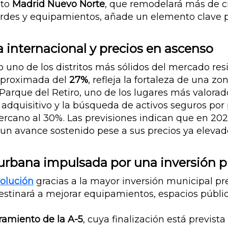
cto
Madrid Nuevo Norte
, que remodelará más de c
erdes y equipamientos, añade un elemento clave p
a internacional y precios en ascenso
uno de los distritos más sólidos del mercado res
 aproximada del
27%
, refleja la fortaleza de una z
 Parque del Retiro, uno de los lugares más valorad
 adquisitivo y la búsqueda de activos seguros por
ercano al 30%. Las previsiones indican que en 202
un avance sostenido pese a sus precios ya elevad
urbana impulsada por una inversión pú
olución
gracias a la mayor inversión municipal pr
destinará a mejorar equipamientos, espacios público
ramiento de la A-5
, cuya finalización está previst