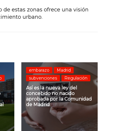
 de estas zonas ofrece una visión
cimiento urbano.
embarazo
Madrid
o
subvenciones
Regulación
Así es la nueva ley del
o
concebido no nacido
aprobada por la Comunidad
al
de Madrid