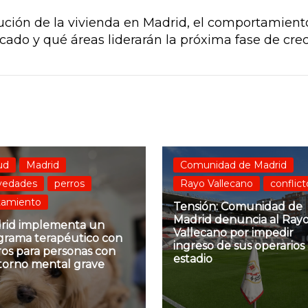
ución de la vivienda en Madrid, el comportamiento
rcado y qué áreas liderarán la próxima fase de cre
ud
Madrid
Comunidad de Madrid
vedades
perros
Rayo Vallecano
conflict
tamiento
Tensión: Comunidad de
Madrid denuncia al Ray
rid implementa un
Vallecano por impedir
grama terapéutico con
ingreso de sus operarios 
ros para personas con
estadio
storno mental grave