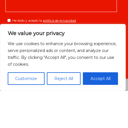
He leido y acepto la
política de privacidad
We value your privacy
We use cookies to enhance your browsing experience,
ENVIAR
serve personalized ads or content, and analyze our
traffic. By clicking "Accept All", you consent to our use
of cookies.
Customize
Reject All
Accept All