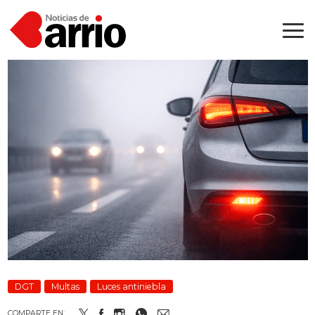
DGT
Multas
Luces antiniebla
COMPARTE EN: