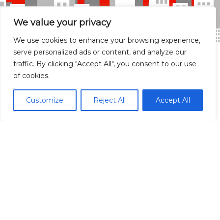
We value your privacy
We use cookies to enhance your browsing experience,
serve personalized ads or content, and analyze our
traffic. By clicking "Accept All", you consent to our use
of cookies.
Madrid Ciudad
Customize
Reject All
Accept All
Madrid localidades
Málaga
Síguenos