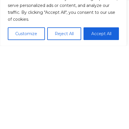
serve personalized ads or content, and analyze our
traffic. By clicking "Accept All", you consent to our use
of cookies.
Madrid Ciudad
Customize
Reject All
Accept All
Madrid localidades
Málaga
Síguenos
© Redpiso 2024. Todos los derechos reservados.
Política de privacidad
Política de cookies