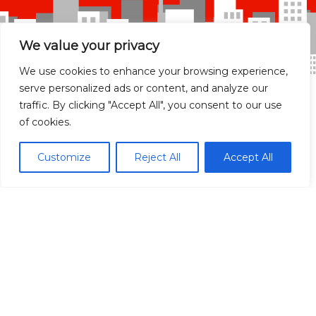
We value your privacy
We use cookies to enhance your browsing experience,
serve personalized ads or content, and analyze our
traffic. By clicking "Accept All", you consent to our use
of cookies.
Madrid Ciudad
Customize
Reject All
Accept All
Madrid localidades
Málaga
Síguenos