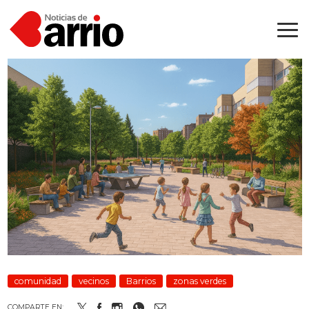
comunidad
vecinos
Barrios
zonas verdes
COMPARTE EN: