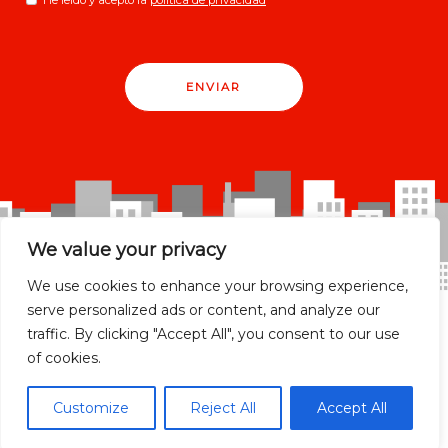
ENVIAR
We value your privacy
We use cookies to enhance your browsing experience,
serve personalized ads or content, and analyze our
traffic. By clicking "Accept All", you consent to our use
of cookies.
Madrid Ciudad
Customize
Reject All
Accept All
Madrid localidades
Málaga