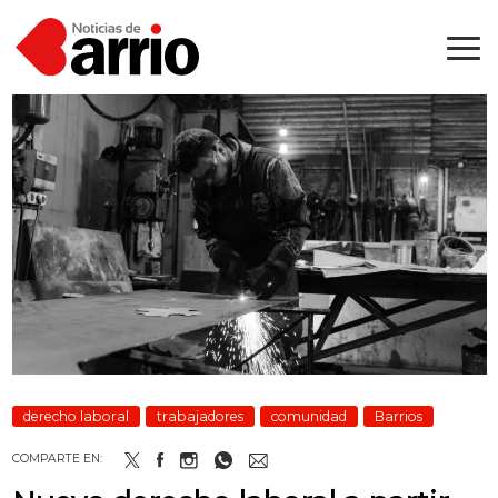
derecho laboral
trabajadores
comunidad
Barrios
COMPARTE EN: