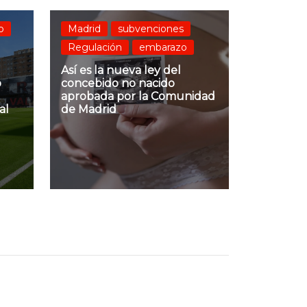
o
Madrid
subvenciones
Regulación
embarazo
Así es la nueva ley del
o
concebido no nacido
aprobada por la Comunidad
al
de Madrid