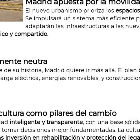
Madrid apuesta por la movilida
El nuevo urbanismo prioriza los
espacios
Se impulsará un sistema más eficiente p
adaptarán las infraestructuras a las nue
rico y compartido
.
mente neutra
e de su historia, Madrid quiere ir más allá.
El plan
rga eléctrica, energías renovables, y construccio
 cultura como pilares del cambio
udad
inteligente y transparente
, con una base sóli
ara tomar decisiones mejor fundamentadas.
La cultu
 inversión en rehabilitación y protección del lega