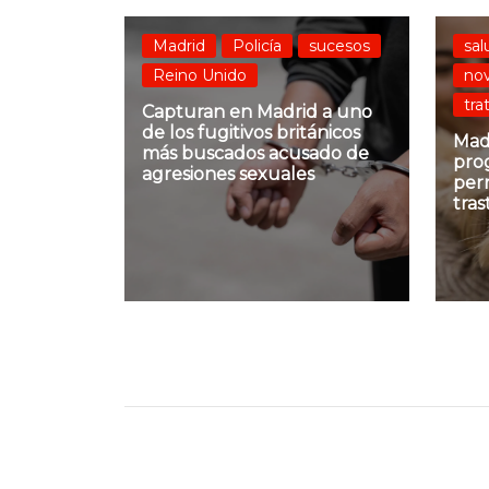
Madrid
Policía
sucesos
sal
Reino Unido
no
tra
Capturan en Madrid a uno
de los fugitivos británicos
Mad
más buscados acusado de
pro
agresiones sexuales
per
tra