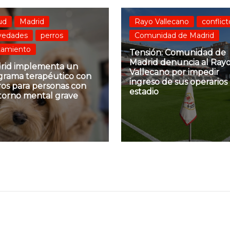
ud
Madrid
Rayo Vallecano
conflict
vedades
perros
Comunidad de Madrid
tamiento
Tensión: Comunidad de
Madrid denuncia al Ray
rid implementa un
Vallecano por impedir
grama terapéutico con
ingreso de sus operarios 
ros para personas con
estadio
storno mental grave