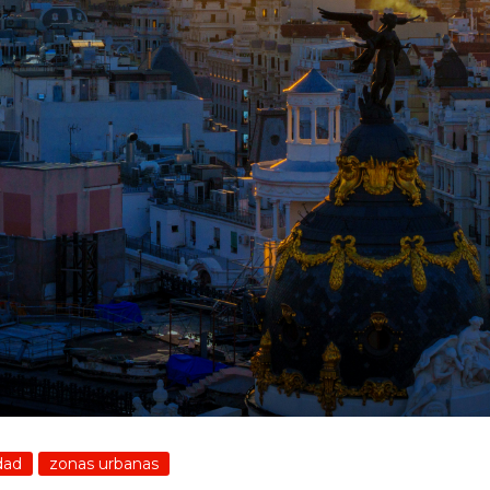
dad
zonas urbanas