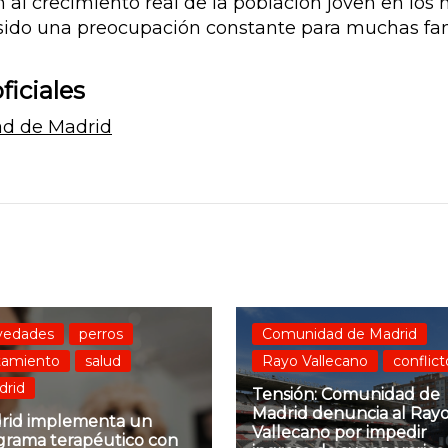
al crecimiento real de la población joven en los n
sido una preocupación constante para muchas fam
ficiales
ad de Madrid
vedades
perros
Comunidad de Madrid
tamiento
salud
Rayo Vallecano
conflict
drid
Tensión: Comunidad de
Madrid denuncia al Ray
rid implementa un
Vallecano por impedir
grama terapéutico con