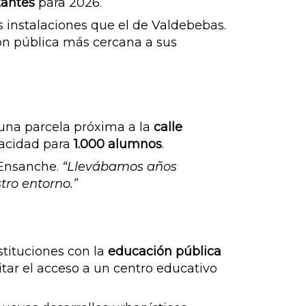
tantes
para 2026.
s instalaciones que el de Valdebebas.
ción pública más cercana a sus
 una parcela próxima a la
calle
pacidad para
1.000 alumnos
.
 Ensanche.
“Llevábamos años
tro entorno.”
stituciones con la
educación pública
litar el acceso a un centro educativo