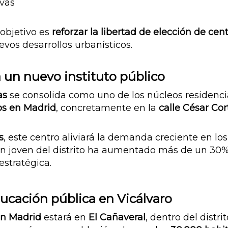
ivas
objetivo es
reforzar la libertad de elección de cen
vos desarrollos urbanísticos.
 un nuevo instituto público
as
se consolida como uno de los núcleos residencial
os en Madrid
, concretamente en la
calle César Cor
s
, este centro aliviará la demanda creciente en los
ión joven del distrito ha aumentado más de un 30%
estratégica.
ducación pública en Vicálvaro
en Madrid
estará en
El Cañaver
al
, dentro del distri