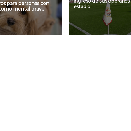
ingreso de sus operarios 
ros para personas con
estadio
storno mental grave