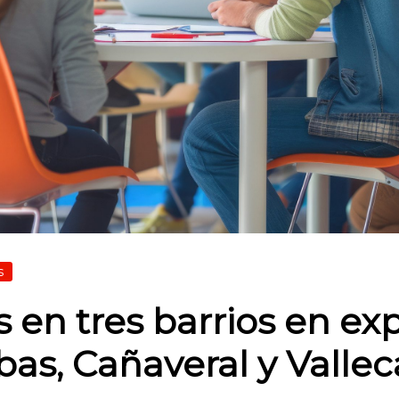
s
s en tres barrios en e
as, Cañaveral y Vallec