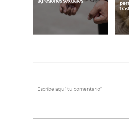
agresiones sexuales
per
tra