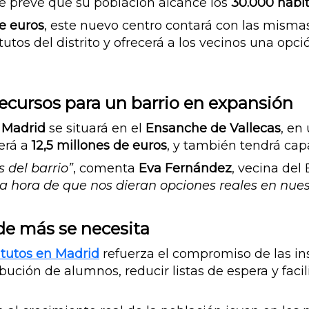
 se prevé que su población alcance los
30.000 habi
de euros
, este nuevo centro contará con las misma
tutos del distrito y ofrecerá a los vecinos una op
ecursos para un barrio en expansión
n Madrid
se situará en el
Ensanche de Vallecas
, en
erá a
12,5 millones de euros
, y también tendrá ca
s del barrio”
, comenta
Eva Fernández
, vecina del
a hora de que nos dieran opciones reales en nues
e más se necesita
itutos en Madrid
refuerza el compromiso de las in
ribución de alumnos, reducir listas de espera y faci