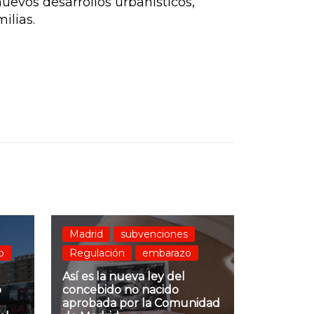
uevos desarrollos urbanísticos,
ilias.
Madrid
subvenciones
o
Regulación
embarazo
Así es la nueva ley del
o
concebido no nacido
aprobada por la Comunidad