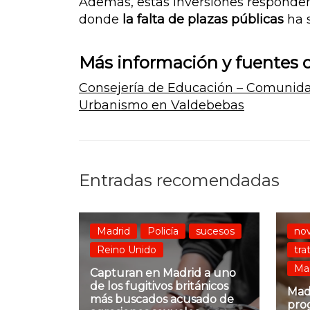
Además, estas inversiones responden 
donde
la falta de plazas públicas
ha 
Más información y fuentes o
Consejería de Educación – Comunid
Urbanismo en Valdebebas
Entradas recomendadas
Madrid
Policía
sucesos
no
Reino Unido
tra
Ma
Capturan en Madrid a uno
de los fugitivos británicos
Mad
más buscados acusado de
pro