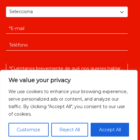
We value your privacy
We use cookies to enhance your browsing experience,
serve personalized ads or content, and analyze our
He leido y acepto la
política de privacidad
traffic. By clicking "Accept All", you consent to our use
of cookies.
Customize
Reject All
Accept All
ENVIAR