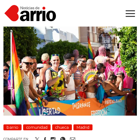
barrio
comunidad
chueca
Madrid
COMPARTE EN: