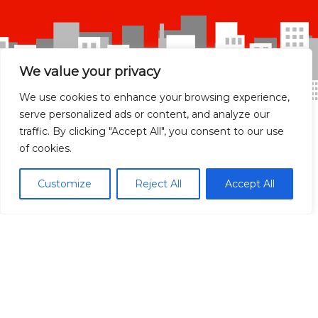
We value your privacy
We use cookies to enhance your browsing experience,
serve personalized ads or content, and analyze our
traffic. By clicking "Accept All", you consent to our use
of cookies.
Madrid Ciudad
Customize
Reject All
Accept All
Madrid localidades
Málaga
Síguenos