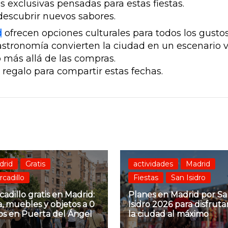
 exclusivas pensadas para estas fiestas.
 descubrir nuevos sabores.
d
ofrecen opciones culturales para todos los gustos
gastronomía convierten la ciudad en un escenario v
o más allá de las compras.
 regalo para compartir estas fechas.
drid
Gratis
actividades
Madrid
cadillo
Fiestas
San Isidro
adillo gratis en Madrid:
Planes en Madrid por S
, muebles y objetos a 0
Isidro 2026 para disfruta
os en Puerta del Ángel
la ciudad al máximo