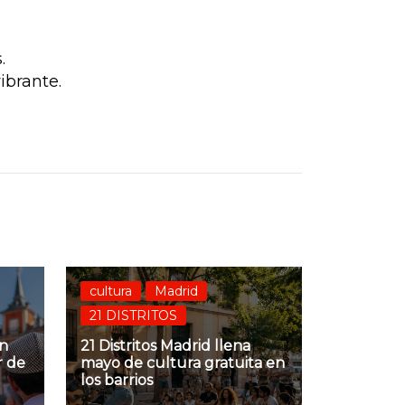
.
ibrante.
cultura
Madrid
21 DISTRITOS
an
21 Distritos Madrid llena
r de
mayo de cultura gratuita en
los barrios