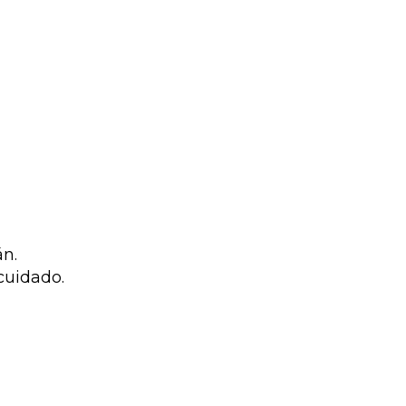
án.
cuidado.