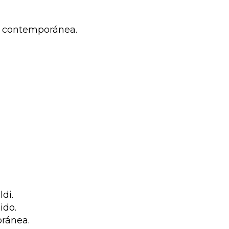
ra contemporánea.
ldi.
ido.
oránea.