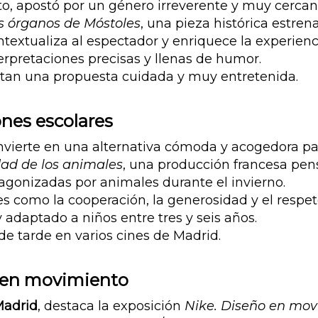
o, apostó por un género irreverente y muy cercano
s órganos de Móstoles
, una pieza histórica estren
textualiza al espectador y enriquece la experienc
nterpretaciones precisas y llenas de humor.
letan una propuesta cuidada y muy entretenida.
ones escolares
nvierte en una alternativa cómoda y acogedora par
ad de los animales
, una producción francesa pe
tagonizadas por animales durante el invierno.
res como la cooperación, la generosidad y el respet
 adaptado a niños entre tres y seis años.
de tarde en varios cines de Madrid.
o en movimiento
Madrid
, destaca la exposición
Nike. Diseño en mov