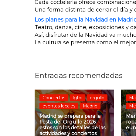
Cada coctelería ofrece combinaciones
Una forma distinta de cerrar el día y
Los planes para la Navidad en Madri
Teatro, danza, cine, exposiciones y 
Así, disfrutar de la Navidad va much
La cultura se presenta como el mejor
Entradas recomendadas
Conciertos
lgtbi
orgullo
Ma
eventos locales
Madrid
Mer
Madrid se prepara para la
Merc
fiesta del Orgullo 2026:
ropa
estos son los detalles de las
eur
actividades y conciertos