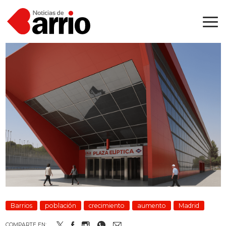
Barrios
población
crecimiento
aumento
Madrid
COMPARTE EN: