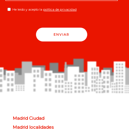
He leido y acepto la
política de privacidad
ENVIAR
Madrid Ciudad
Madrid localidades