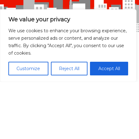
We value your privacy
We use cookies to enhance your browsing experience,
serve personalized ads or content, and analyze our
traffic. By clicking "Accept All", you consent to our use
of cookies.
Madrid Ciudad
Customize
Reject All
Accept All
Madrid localidades
Málaga
Síguenos