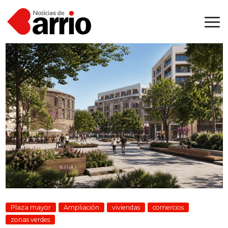
Plaza mayor
Ampliación
viviendas
comercios
zonas verdes