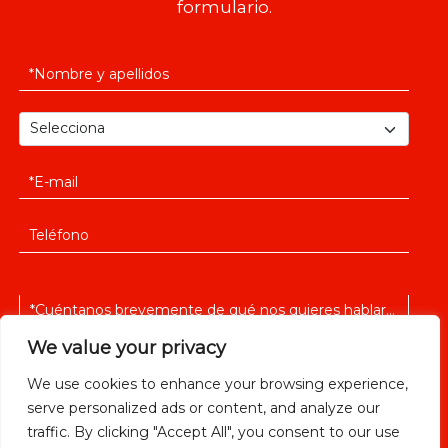
formulario.
We value your privacy
We use cookies to enhance your browsing experience,
serve personalized ads or content, and analyze our
He leido y acepto la
política de privacidad
traffic. By clicking "Accept All", you consent to our use