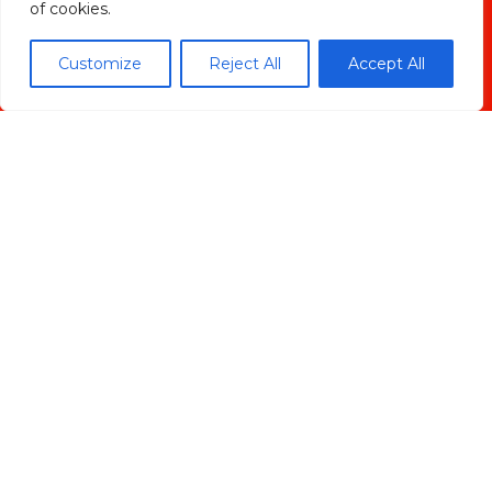
of cookies.
Customize
Reject All
Accept All
ENVIAR
Madrid Ciudad
Madrid localidades
Málaga