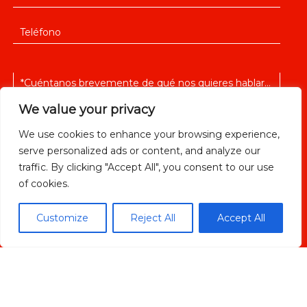
We value your privacy
We use cookies to enhance your browsing experience,
serve personalized ads or content, and analyze our
He leido y acepto la
política de privacidad
traffic. By clicking "Accept All", you consent to our use
of cookies.
Customize
Reject All
Accept All
ENVIAR