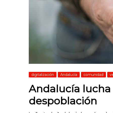
digitalización
Andalucía
comunidad
v
Andalucía lucha c
despoblación