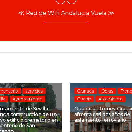
≪ Red de Wifi Andalucía Vuela ≫
menterio
servicios
Granada
Obras
Tren
illa
Ayuntamiento
Guadix
Aislamiento
ntamiento de Sevilla
Guadix sin trenes: Gran
ncia construcción de un
afronta casi dos años de
o edificio crematorio en
aislamiento ferroviario
enterio de San
nando