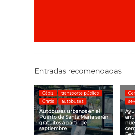
Entradas recomendadas
Cádiz
transporte público
Ce
Gratis
autobuses
sev
Autobuses urbanos en el
Ayu
Puerto de Santa María serán
anu
gratuitos a partir de
nuev
septiembre
cem
Fer