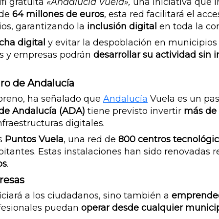
fi gratuita
«Andalucía Vuela»,
una iniciativa que 
 de
64 millones de euros
, esta red facilitará el acc
ios, garantizando la
inclusión digital
en toda la c
cha digital
y evitar la despoblación en municipios
os y empresas podrán
desarrollar su actividad sin
turo de Andalucía
Moreno, ha señalado que
Andalucía
Vuela es un pas
 de Andalucía (ADA)
tiene previsto invertir
más de 
fraestructuras digitales.
os
Puntos Vuela
, una red de
800 centros tecnológi
itantes. Estas instalaciones han sido renovadas 
os
.
resas
iciará a los ciudadanos, sino también a
emprende
ofesionales puedan
operar desde cualquier munici