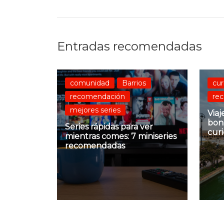
Entradas recomendadas
comunidad
Barrios
cur
recomendación
re
mejores series
Viaj
boni
Series rápidas para ver
cur
mientras comes: 7 miniseries
recomendadas