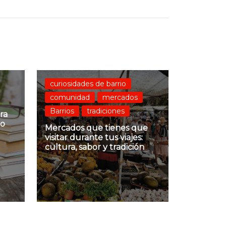
curiosidades de barrio
comunidad
mercados
Barrios
tradiciones
ra
no
Mercados que tienes que
visitar durante tus viajes:
cultura, sabor y tradición