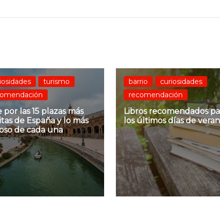
iosidades
turismo
barrio
curiosidades
comendación
recomendación
e por las 15 plazas más
Libros recomendados pa
tas de España y lo más
los últimos días de vera
ioso de cada una