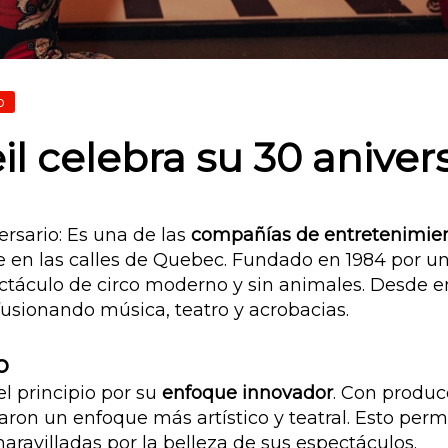
o
il celebra su 30 aniver
ersario: Es una de las
compañías de entretenimien
n las calles de Quebec. Fundado en 1984 por un g
pectáculo de circo moderno y sin animales. Desde 
fusionando música, teatro y acrobacias.
o
el principio por su
enfoque innovador
. Con produc
aron un enfoque más artístico y teatral. Esto per
ravilladas por la belleza de sus espectáculos.