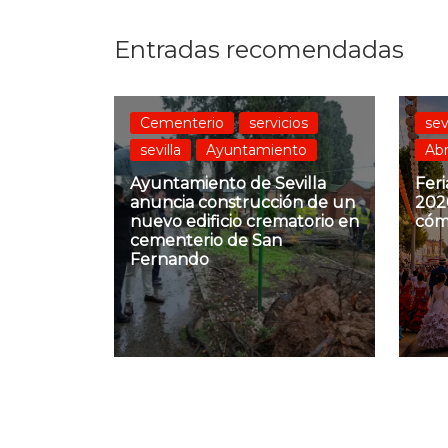
Entradas recomendadas
Cementerio
servicios
sev
sevilla
Ayuntamiento
Abr
Ayuntamiento de Sevilla
Feri
anuncia construcción de un
2026
nuevo edificio crematorio en
cóm
cementerio de San
Fernando