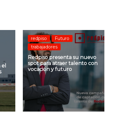
redpiso
Futuro
trabajadores
Redpiso presenta su nuevo
spot para atraer talento con
 el
vocación y futuro
s