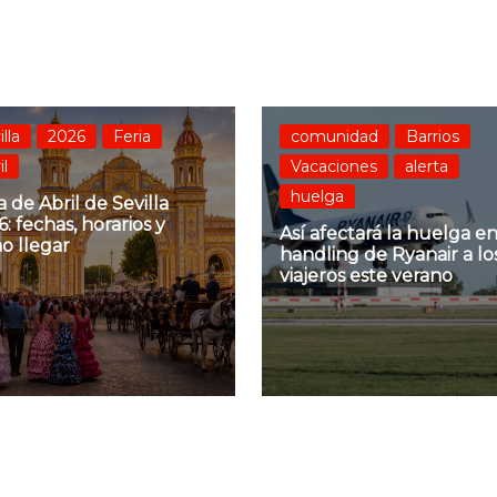
illa
2026
Feria
comunidad
Barrios
il
Vacaciones
alerta
huelga
a de Abril de Sevilla
: fechas, horarios y
Así afectará la huelga en
o llegar
handling de Ryanair a lo
viajeros este verano