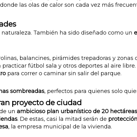
 donde las olas de calor son cada vez más frecuen
dades
s naturaleza. También ha sido diseñado como un
e
irolinas, balancines, pirámides trepadoras y zonas
racticar fútbol sala y otros deportes al aire libre.
tro
para correr o caminar sin salir del parque.
onas sombreadas
, perfectos para quienes solo quiera
ran proyecto de ciudad
 de un
ambicioso plan urbanístico de 20 hectárea
viendas
. De estas, casi la mitad serán de
protección
esa
, la empresa municipal de la vivienda.