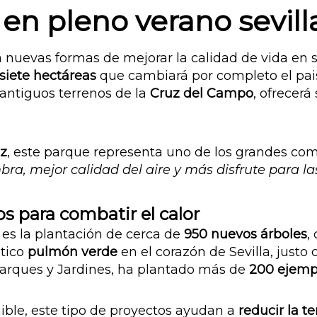
 en pleno verano sevil
ca nuevas formas de mejorar la calidad de vida en s
siete hectáreas
que cambiará por completo el pai
antiguos terrenos de la
Cruz del Campo
, ofrecerá
nz
, este parque representa uno de los grandes c
a, mejor calidad del aire y más disfrute para las
s para combatir el calor
es la plantación de cerca de
950 nuevos árboles
,
ntico
pulmón verde
en el corazón de Sevilla, justo
Parques y Jardines, ha plantado más de
200 ejempl
ble, este tipo de proyectos ayudan a
reducir la t