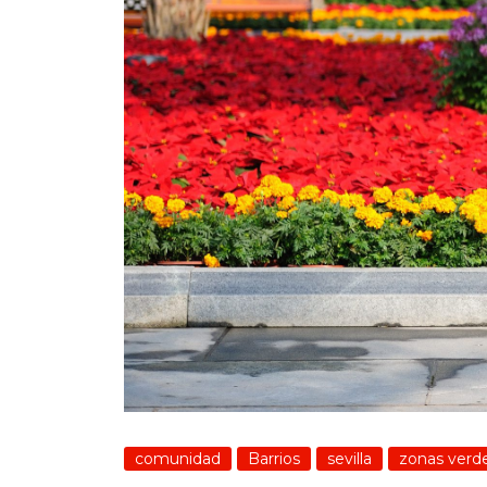
comunidad
Barrios
sevilla
zonas verd