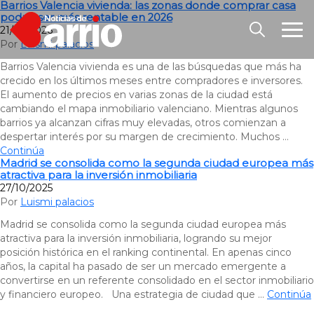
Barrios Valencia vivienda: las zonas donde comprar casa
podría ser más rentable en 2026
21/05/2026
Por
Luismi palacios
Barrios Valencia vivienda es una de las búsquedas que más ha
crecido en los últimos meses entre compradores e inversores.
El aumento de precios en varias zonas de la ciudad está
cambiando el mapa inmobiliario valenciano. Mientras algunos
barrios ya alcanzan cifras muy elevadas, otros comienzan a
despertar interés por su margen de crecimiento. Muchos …
Continúa
Madrid se consolida como la segunda ciudad europea más
atractiva para la inversión inmobiliaria
27/10/2025
Por
Luismi palacios
Madrid se consolida como la segunda ciudad europea más
atractiva para la inversión inmobiliaria, logrando su mejor
posición histórica en el ranking continental. En apenas cinco
años, la capital ha pasado de ser un mercado emergente a
convertirse en un referente consolidado en el sector inmobiliario
y financiero europeo. Una estrategia de ciudad que …
Continúa