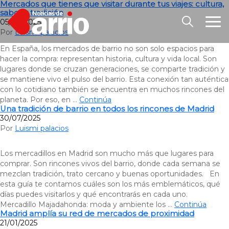
Mercados que tienes que visitar durante tus viajes: cultura,
sabor y tradición
05/08/2025
Por
Luismi palacios
En España, los mercados de barrio no son solo espacios para
hacer la compra: representan historia, cultura y vida local. Son
lugares donde se cruzan generaciones, se comparte tradición y
se mantiene vivo el pulso del barrio. Esta conexión tan auténtica
con lo cotidiano también se encuentra en muchos rincones del
planeta. Por eso, en …
Continúa
Una tradición de barrio en todos los rincones de Madrid
30/07/2025
Por
Luismi palacios
Los mercadillos en Madrid son mucho más que lugares para
comprar. Son rincones vivos del barrio, donde cada semana se
mezclan tradición, trato cercano y buenas oportunidades. En
esta guía te contamos cuáles son los más emblemáticos, qué
días puedes visitarlos y qué encontrarás en cada uno.
Mercadillo Majadahonda: moda y ambiente los …
Continúa
Madrid amplía su red de mercados de proximidad
21/01/2025