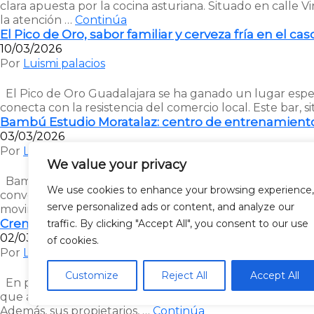
clara apuesta por la cocina asturiana. Situado en calle 
la atención …
Continúa
El Pico de Oro, sabor familiar y cerveza fría en el ca
10/03/2026
Por
Luismi palacios
El Pico de Oro Guadalajara se ha ganado un lugar especial
conecta con la resistencia del comercio local. Este bar
Bambú Estudio Moratalaz: centro de entrenamiento
03/03/2026
Por
Luismi palacios
We value your privacy
Bambú Estudio ya ha abierto sus puertas en la calle F
We use cookies to enhance your browsing experience,
convencional. La propuesta rompe con la idea tradiciona
serve personalized ads or content, and analyze our
movimiento se entiende como salud, …
Continúa
Crema Polar, heladería artesanal con más de 40 sa
traffic. By clicking "Accept All", you consent to our use
02/03/2026
of cookies.
Por
Luismi palacios
Customize
Reject All
Accept All
En pleno Paseo San Roque 6, una nueva propuesta artesa
que apuesta por la calidad. Desde el inicio, el proyecto
Además, sus propietarios, …
Continúa