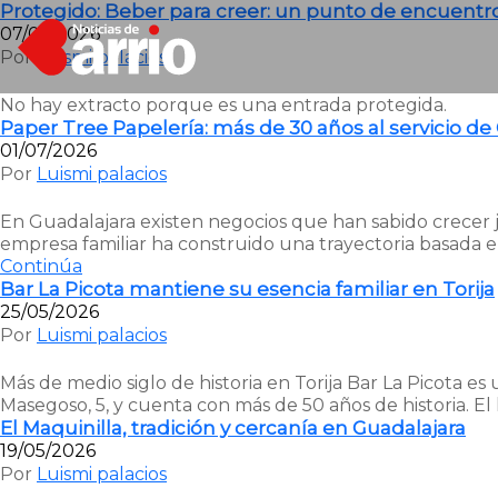
Protegido: Beber para creer: un punto de encuentr
07/07/2026
Por
Luismi palacios
No hay extracto porque es una entrada protegida.
Paper Tree Papelería: más de 30 años al servicio de
01/07/2026
Por
Luismi palacios
En Guadalajara existen negocios que han sabido crecer j
empresa familiar ha construido una trayectoria basada en
Continúa
Bar La Picota mantiene su esencia familiar en Torija
25/05/2026
Por
Luismi palacios
Más de medio siglo de historia en Torija Bar La Picota es
Masegoso, 5, y cuenta con más de 50 años de historia. El
El Maquinilla, tradición y cercanía en Guadalajara
19/05/2026
Por
Luismi palacios