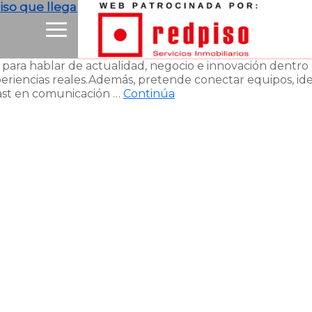
so que llega junto a su convención en Puy du Fou
 hablar de actualidad, negocio e innovación dentro del 
periencias reales.Además, pretende conectar equipos, id
ast en comunicación …
Continúa