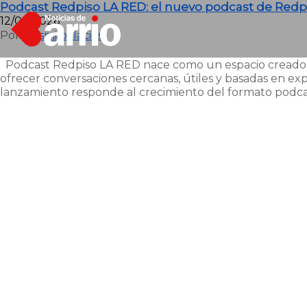
Podcast Redpiso LA RED: el nuevo podcast de Redpi
12/02/2026
Por
Luismi palacios
Podcast Redpiso LA RED nace como un espacio creado para
ofrecer conversaciones cercanas, útiles y basadas en ex
lanzamiento responde al crecimiento del formato podc