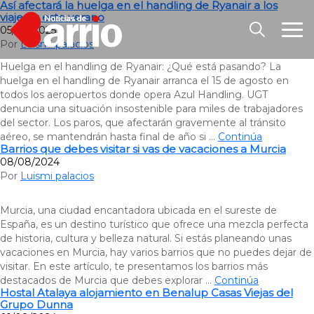
Así afectará la huelga en el handling de Ryanair a los
viajeros este verano
05/08/2025
Por
Luismi palacios
Huelga en el handling de Ryanair: ¿Qué está pasando? La
huelga en el handling de Ryanair arranca el 15 de agosto en
todos los aeropuertos donde opera Azul Handling. UGT
denuncia una situación insostenible para miles de trabajadores
del sector. Los paros, que afectarán gravemente al tránsito
aéreo, se mantendrán hasta final de año si …
Continúa
Barrios que debes visitar si vas de vacaciones a Murcia
08/08/2024
Por
Luismi palacios
Murcia, una ciudad encantadora ubicada en el sureste de
España, es un destino turístico que ofrece una mezcla perfecta
de historia, cultura y belleza natural. Si estás planeando unas
vacaciones en Murcia, hay varios barrios que no puedes dejar de
visitar. En este artículo, te presentamos los barrios más
destacados de Murcia que debes explorar …
Continúa
Hostal Atalaya alojamiento en Benalup Casas Viejas del
Grupo Dunna