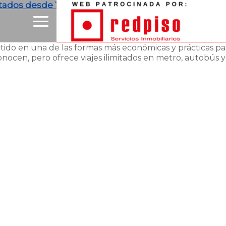
imitados desde 10 euros para moverte por toda la ciud
rtido en una de las formas más económicas y prácticas pa
 conocen, pero ofrece viajes ilimitados en metro, autob