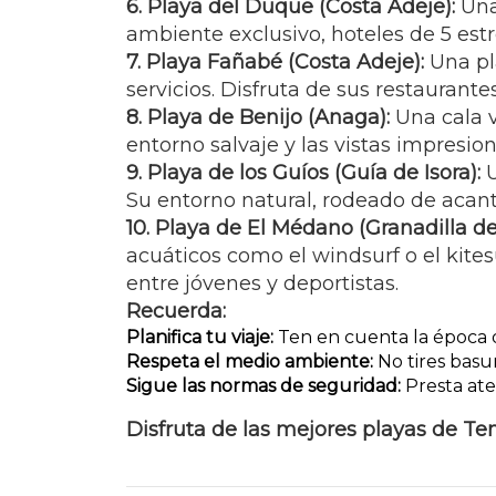
6. Playa del Duque (Costa Adeje):
Una
ambiente exclusivo, hoteles de 5 estre
7. Playa Fañabé (Costa Adeje):
Una pl
servicios. Disfruta de sus restaurante
8. Playa de Benijo (Anaga):
Una cala v
entorno salvaje y las vistas impresio
9. Playa de los Guíos (Guía de Isora):
U
Su entorno natural, rodeado de acanti
10. Playa de El Médano (Granadilla d
acuáticos como el windsurf o el kite
entre jóvenes y deportistas.
Recuerda:
Planifica tu viaje:
Ten en cuenta la época de
Respeta el medio ambiente:
No tires basur
Sigue las normas de seguridad:
Presta aten
Disfruta de las mejores playas de Tene