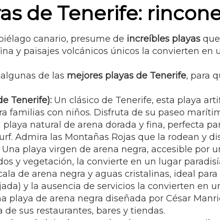
as de Tenerife: rincon
hipiélago canario, presume de
increíbles playas
que 
na y paisajes volcánicos únicos la convierten en un
r algunas de las
mejores playas de Tenerife
, para 
de Tenerife):
Un clásico de Tenerife, esta playa art
ra familias con niños. Disfruta de su paseo marítim
playa natural de arena dorada y fina, perfecta par
urf. Admira las Montañas Rojas que la rodean y di
Una playa virgen de arena negra, accesible por u
os y vegetación, la convierte en un lugar paradisí
ala de arena negra y aguas cristalinas, ideal para
da) y la ausencia de servicios la convierten en u
a playa de arena negra diseñada por César Manriq
 de sus restaurantes, bares y tiendas.