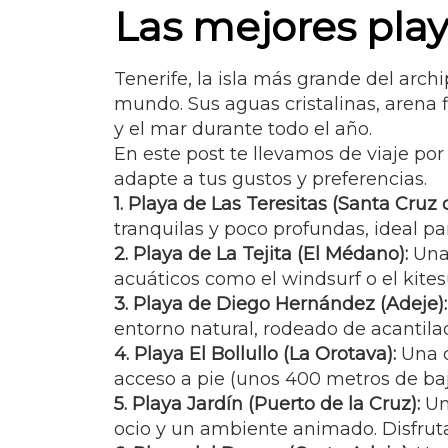
Las mejores play
Tenerife, la isla más grande del arc
mundo. Sus aguas cristalinas, arena fi
y el mar durante todo el año.
En este post te llevamos de viaje po
adapte a tus gustos y preferencias.
1. Playa de Las Teresitas (Santa Cruz 
tranquilas y poco profundas, ideal pa
2. Playa de La Tejita (El Médano):
Una 
acuáticos como el windsurf o el kites
3. Playa de Diego Hernández (Adeje):
entorno natural, rodeado de acantilad
4. Playa El Bollullo (La Orotava):
Una c
acceso a pie (unos 400 metros de baja
5. Playa Jardín (Puerto de la Cruz):
Un
ocio y un ambiente animado. Disfruta