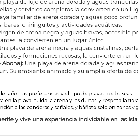
 playa de lujo de arena dorada y aguas tranquila
llas y servicios completos la convierten en un lugar
aya familiar de arena dorada y aguas poco profund
s, bares, chiringuitos y actividades acuáticas.
irgen de arena negra y aguas bravas, accesible po
nantes la convierten en un lugar único.
na playa de arena negra y aguas cristalinas, perfe
lados y formaciones rocosas, la convierte en un l
e Abona):
Una playa de arena dorada y aguas tranqu
surf. Su ambiente animado y su amplia oferta de o
l año, tus preferencias y el tipo de playa que buscas.
a en la playa, cuida la arena y las dunas, y respeta la flor
ción a las banderas y señales, y báñate solo en zonas vig
rife y vive una experiencia inolvidable en las Isla