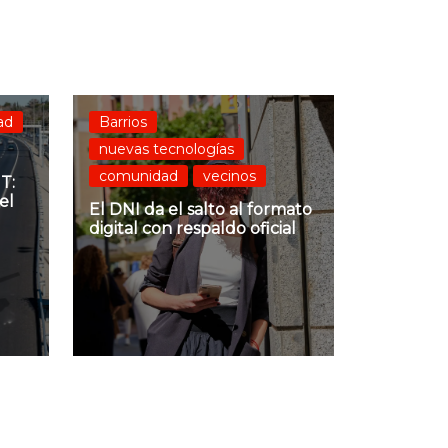
ad
Barrios
nuevas tecnologías
comunidad
vecinos
T:
el
El DNI da el salto al formato
digital con respaldo oficial