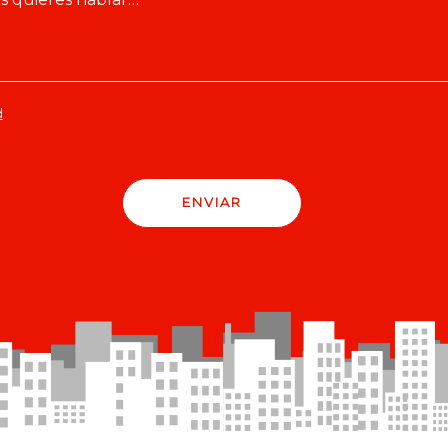
d
ENVIAR