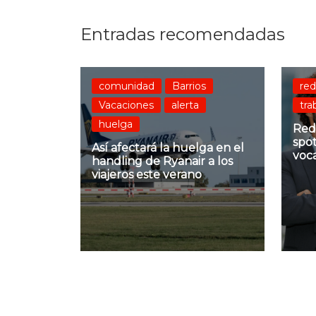
Entradas recomendadas
comunidad
Barrios
red
Vacaciones
alerta
tra
huelga
Red
spot
Así afectará la huelga en el
voc
handling de Ryanair a los
viajeros este verano