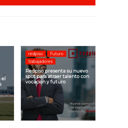
redpiso
Futuro
trabajadores
Redpiso presenta su nuevo
spot para atraer talento con
 el
vocación y futuro
s