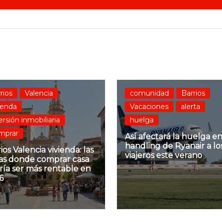
rios
Valencia
comunidad
Barrios
ienda
Vacaciones
alerta
ersión inmobiliaria
huelga
mprar
Así afectará la huelga en
handling de Ryanair a lo
ios Valencia vivienda: las
viajeros este verano
as donde comprar casa
ría ser más rentable en
6