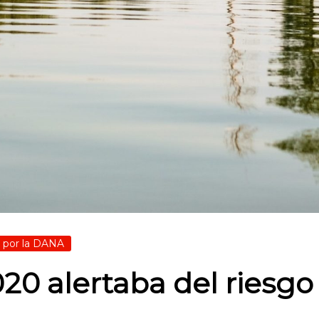
 por la DANA
20 alertaba del riesg