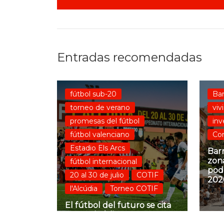
Entradas recomendadas
fútbol sub-20
Bar
torneo de verano
viv
promesas del fútbol
inv
fútbol valenciano
Co
Estadio Els Arcs
Barr
zon
fútbol internacional
pod
20 al 30 de julio
COTIF
202
l'Alcúdia
Torneo COTIF
El fútbol del futuro se cita
en La Alcúdia