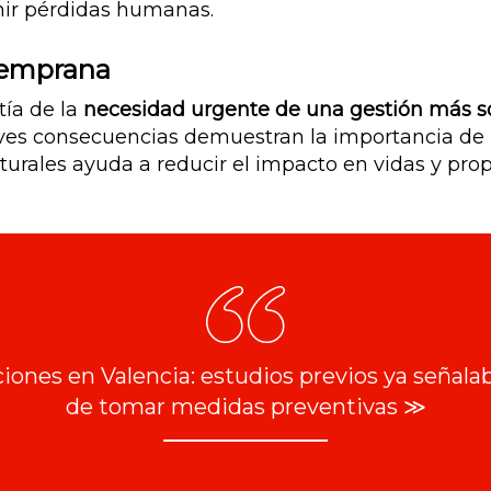
nir pérdidas humanas.
 temprana
tía de la
necesidad urgente de una gestión más s
raves consecuencias demuestran la importancia d
turales ayuda a reducir el impacto en vidas y pro
ones en Valencia: estudios previos ya señala
de tomar medidas preventivas ≫