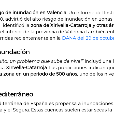
go de inundación en Valencia:
Un informe del Inst
0, advirtió del alto riesgo de inundación en zonas 
 identificó la
zona de Xirivella-Catarroja y otras á
el interior de la provincia de Valencia también e
curridas recientemente en la
DANA del 29 de octubr
inundación
ña: un problema que sube de nivel”
incluyó una 
aca
Xirivella-Catarroja
. Las predicciones indican 
ta zona en un período de 500 años
, uno de los ni
editerráneo
iterránea de España es propensa a inundaciones de
 y el Segura. Estas cuencas suelen estar secas la 