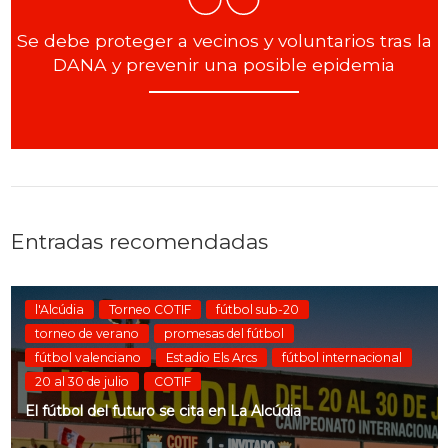
Se debe proteger a vecinos y voluntarios tras la
DANA y prevenir una posible epidemia
Entradas recomendadas
l'Alcúdia
Torneo COTIF
fútbol sub-20
torneo de verano
promesas del fútbol
fútbol valenciano
Estadio Els Arcs
fútbol internacional
20 al 30 de julio
COTIF
El fútbol del futuro se cita en La Alcúdia