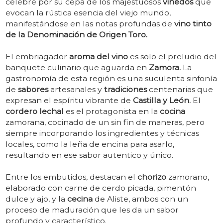
célebre por su cepa de los majestuosos
viñedos
que
evocan la rústica esencia del viejo mundo,
manifestándose en las notas profundas de
vino tinto
de la Denominación de Origen Toro.
El embriagador
aroma del vino
es solo el preludio del
banquete culinario que aguarda en
Zamora.
La
gastronomía de esta región es una suculenta sinfonía
de
sabores
artesanales y
tradiciones
centenarias que
expresan el espíritu vibrante de
Castilla y León.
El
cordero lechal
es el protagonista en la
cocina
zamorana, cocinado de un sin fin de maneras, pero
siempre incorporando los ingredientes y técnicas
locales, como la leña de encina para asarlo,
resultando en ese sabor autentico y único.
Entre los embutidos, destacan el
chorizo
zamorano,
elaborado con carne de cerdo picada, pimentón
dulce y ajo, y la
cecina
de Aliste, ambos con un
proceso de maduración que les da un sabor
profundo y característico.