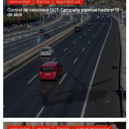
comunidad
Barrios
seguridad vial
Control de velocidad DGT: Campaña especial hasta el 13
de abril
comunidad
vecinos
Barrios
nuevas tecnologías